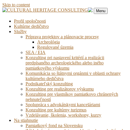
Skip to content
Menu
Profil spoločnosti
Kultúrne dedičstvo
Služby
Príprava projektov a plánovacie procesy
Archeológia
Regulované územia
SEA / EIA
Konzulting pri nastavení kritérií a realizácii
predpísaného archeologického alebo iného
pamiatkového výskumu
Komunikácia so štátnymi orgánmi v oblasti ochrany
kultúrneho dedičstva
Podnikateľský konzulting
Konzulting pre realizátorov výskumu
Konzulting pre vlastníkov pamiatkovo chránených
nehnuteľností
Spolupráca s advokátskymi kanceláriami
Konzulting pre kultúrny turizmus
Vzdelávanie, školenia, workshopy, kurzy
Na stiahnutie
Pamiatkový fond na Slovensku