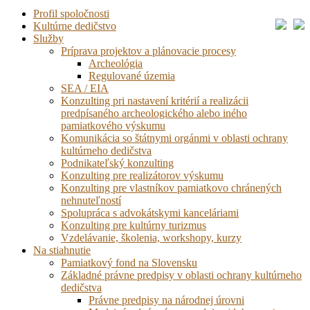
Profil spoločnosti
Kultúrne dedičstvo
Služby
Príprava projektov a plánovacie procesy
Archeológia
Regulované územia
SEA / EIA
Konzulting pri nastavení kritérií a realizácii
predpísaného archeologického alebo iného
pamiatkového výskumu
Komunikácia so štátnymi orgánmi v oblasti ochrany
kultúrneho dedičstva
Podnikateľský konzulting
Konzulting pre realizátorov výskumu
Konzulting pre vlastníkov pamiatkovo chránených
nehnuteľností
Spolupráca s advokátskymi kanceláriami
Konzulting pre kultúrny turizmus
Vzdelávanie, školenia, workshopy, kurzy
Na stiahnutie
Pamiatkový fond na Slovensku
Základné právne predpisy v oblasti ochrany kultúrneho
dedičstva
Právne predpisy na národnej úrovni