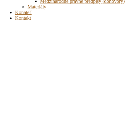
Medzinárodné právne predpisy (dohovory)
Materiály
Konateľ
Kontakt