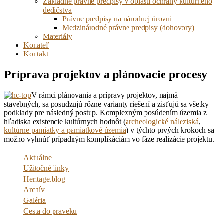
Základné právne predpisy v oblasti ochrany kultúrneho
dedičstva
Právne predpisy na národnej úrovni
Medzinárodné právne predpisy (dohovory)
Materiály
Konateľ
Kontakt
Príprava projektov a plánovacie procesy
V rámci plánovania a prípravy projektov, najmä
stavebných, sa posudzujú rôzne varianty riešení a zisťujú sa všetky
podklady pre následný postup. Komplexným posúdením územia z
hľadiska existencie kultúrnych hodnôt (
archeologické náleziská
,
kultúrne pamiatky a pamiatkové územia
) v týchto prvých krokoch sa
možno vyhnúť prípadným komplikáciám vo fáze realizácie projektu.
Aktuálne
Užitočné linky
Heritage.blog
Archív
Galéria
Cesta do praveku