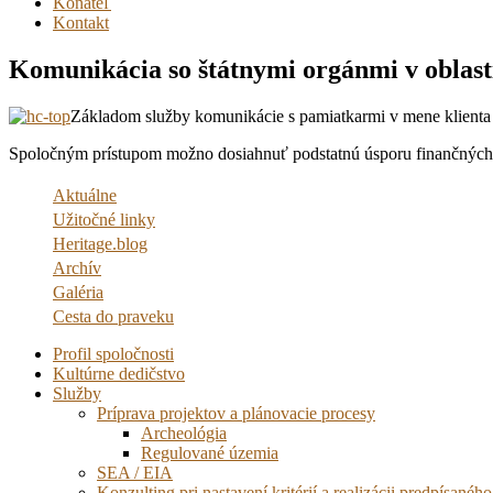
Konateľ
Kontakt
Komunikácia so štátnymi orgánmi v oblast
Základom služby komunikácie s pamiatkarmi v mene klienta j
Spoločným prístupom možno dosiahnuť podstatnú úsporu finančných pr
Aktuálne
Užitočné linky
Heritage.blog
Archív
Galéria
Cesta do praveku
Profil spoločnosti
Kultúrne dedičstvo
Služby
Príprava projektov a plánovacie procesy
Archeológia
Regulované územia
SEA / EIA
Konzulting pri nastavení kritérií a realizácii predpísa