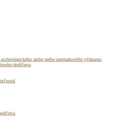
ného archeologického alebo iného pamiatkového výskumu
úrneho dedičstva
teľností
edičstva