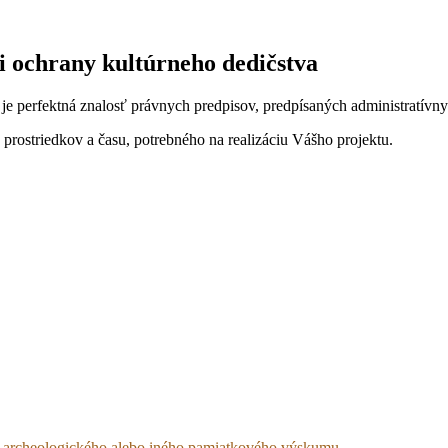
i ochrany kultúrneho dedičstva
e perfektná znalosť právnych predpisov, predpísaných administratívny
ostriedkov a času, potrebného na realizáciu Vášho projektu.
ného archeologického alebo iného pamiatkového výskumu