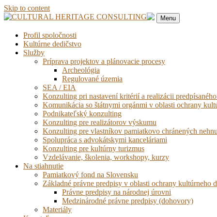
Skip to content
Menu
Profil spoločnosti
Kultúrne dedičstvo
Služby
Príprava projektov a plánovacie procesy
Archeológia
Regulované územia
SEA / EIA
Konzulting pri nastavení kritérií a realizácii predpísa
Komunikácia so štátnymi orgánmi v oblasti ochrany kult
Podnikateľský konzulting
Konzulting pre realizátorov výskumu
Konzulting pre vlastníkov pamiatkovo chránených nehnu
Spolupráca s advokátskymi kanceláriami
Konzulting pre kultúrny turizmus
Vzdelávanie, školenia, workshopy, kurzy
Na stiahnutie
Pamiatkový fond na Slovensku
Základné právne predpisy v oblasti ochrany kultúrneho d
Právne predpisy na národnej úrovni
Medzinárodné právne predpisy (dohovory)
Materiály